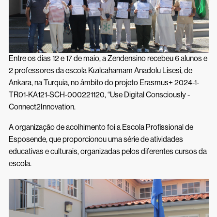
Inscrições 26/27
Acessos Inovar
Acesso ao Ensino Superior
Entre os dias 12 e 17 de maio, a Zendensino recebeu 6 alunos e
2 professores da escola Kızılcahamam Anadolu Lisesi, de
Ankara, na Turquia, no âmbito do projeto Erasmus+ 2024-1-
TR01-KA121-SCH-000221120, “Use Digital Consciously -
Connect2Innovation.
A organização de acolhimento foi a Escola Profissional de
Esposende, que proporcionou uma série de atividades
educativas e culturais, organizadas pelos diferentes cursos da
escola.