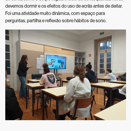
Inscrições 26/27
Acessos Inovar
devemos dormir e os efeitos do uso de ecrãs antes de deitar.
Foi uma atividade muito dinâmica, com espaço para
Acesso ao Ensino Superior
perguntas, partilha e reflexão sobre hábitos de sono.