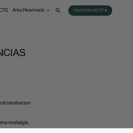
Área Reservada
CTE
Inscrições 26/27
 Emprego
Webmail
Acessos Inovar
Acesso ao Ensino Superior
NCIAS
ural receberam
uma nostalgia,