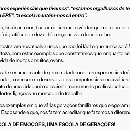
ores experiências que tivemos”, “estamos orgulhosos de t
 EPE”, “a escola mantém-nos cá entro”.
, histórias, risos, ficaram ideias muito válidas que nos garant
foi gratificante e fez a diferença na vida de cada aluno.
ostraram aos atuais alunos que não foi fácil e que nunca será fá
rteza, com estes exemplos que constatamos que, enquanto e
 vida de muitos e muitos jovens.
 de ser uma escola de proximidade, onde as experiências teó
nder, a crescer e a desenvolver as competências necessárias 
to de uma cidadania consciente, num mundo profissional cada
fortes ligações ao mercado de trabalho.
os exemplos em que várias gerações familiares que elegeram 
e Esposende e que, nos fazem acreditar que fazemos a diferen
COLA DE EMOÇÕES,
UMA ESCOLA DE GERAÇÕES!