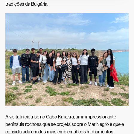
Inscrições 26/27
Acessos Inovar
tradições da Bulgária.
Acesso ao Ensino Superior
A visita iniciou-se no Cabo Kaliakra, uma impressionante
península rochosa que se projeta sobre o Mar Negro e que é
considerada um dos mais emblemáticos monumentos