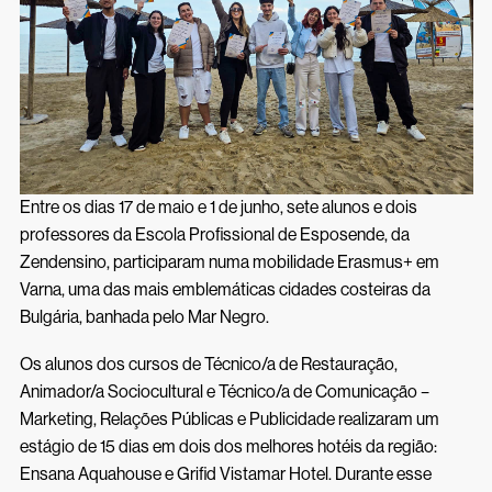
Inscrições 26/27
Acessos Inovar
Acesso ao Ensino Superior
Entre os dias 17 de maio e 1 de junho, sete alunos e dois
professores da Escola Profissional de Esposende, da
Zendensino, participaram numa mobilidade Erasmus+ em
Varna, uma das mais emblemáticas cidades costeiras da
Bulgária, banhada pelo Mar Negro.
Os alunos dos cursos de Técnico/a de Restauração,
Animador/a Sociocultural e Técnico/a de Comunicação –
Marketing, Relações Públicas e Publicidade realizaram um
estágio de 15 dias em dois dos melhores hotéis da região:
Ensana Aquahouse e Grifid Vistamar Hotel. Durante esse