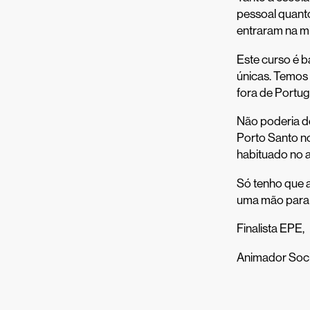
pessoal quanto
entraram na mi
Este curso é b
únicas. Temos 
fora de Portug
Não poderia de
Porto Santo n
habituado no 
Só tenho que 
uma mão para 
Finalista EPE,
Animador Soci