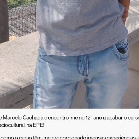
 Marcelo Cachada e encontro-me no 12° ano a acabar o curs
iocultural, na EPE!
a como o curso têm-me proporcionado imensas experiências, q