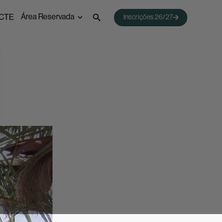
Área Reservada
CTE
Inscrições 26/27
 Emprego
Webmail
Acessos Inovar
Acesso ao Ensino Superior