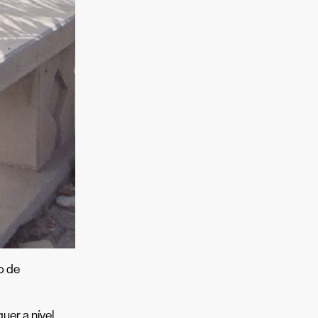
o de
uer a nível