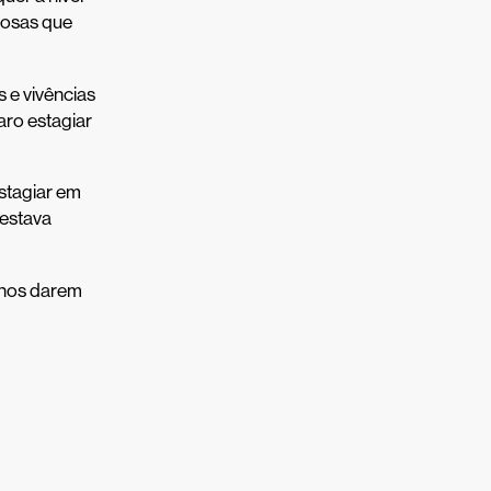
hosas que
 e vivências
aro estagiar
stagiar em
 estava
 nos darem