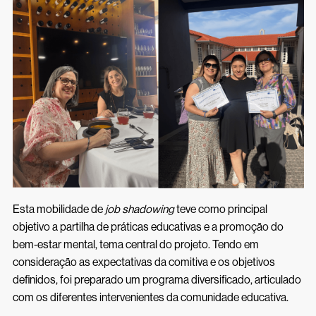
Inscrições 26/27
Acessos Inovar
Acesso ao Ensino Superior
Esta mobilidade de
job shadowing
teve como principal
objetivo a partilha de práticas educativas e a promoção do
bem-estar mental, tema central do projeto. Tendo em
consideração as expectativas da comitiva e os objetivos
definidos, foi preparado um programa diversificado, articulado
com os diferentes intervenientes da comunidade educativa.