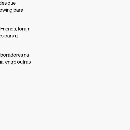
des que
dowing para
Friends, foram
es para a
aboradores na
ia, entre outras