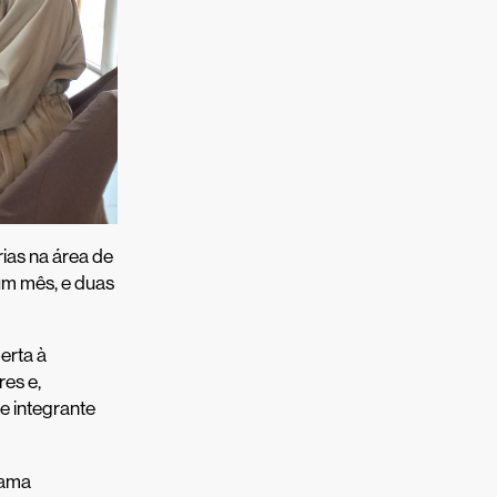
ias na área de
um mês, e duas
erta à
res e,
e integrante
rama