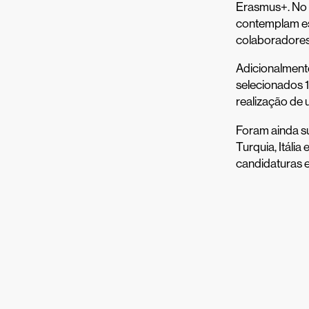
Erasmus+. No 
contemplam es
colaboradores
Adicionalment
selecionados 1
realização de 
Foram ainda s
Turquia, Itália
candidaturas e