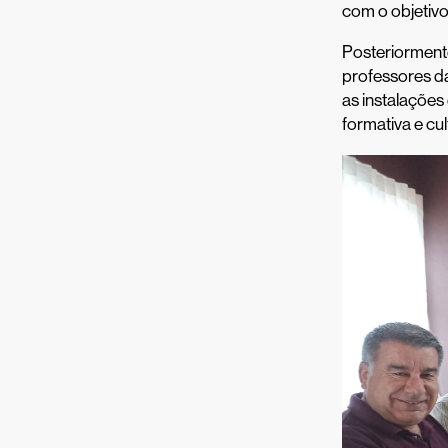
com o objetivo
Posteriormente
professores da
as instalações
formativa e cul