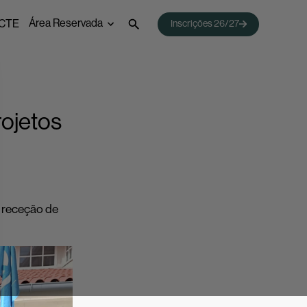
Área Reservada
CTE
Inscrições 26/27
 Emprego
Webmail
Acessos Inovar
Acesso ao Ensino Superior
rojetos
a receção de