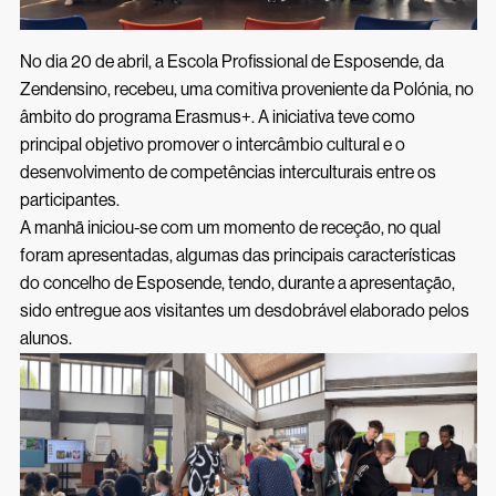
Inscrições 26/27
Acessos Inovar
Acesso ao Ensino Superior
No dia 20 de abril, a Escola Profissional de Esposende, da
Zendensino, recebeu, uma comitiva proveniente da Polónia, no
âmbito do programa Erasmus+. A iniciativa teve como
principal objetivo promover o intercâmbio cultural e o
desenvolvimento de competências interculturais entre os
participantes.
A manhã iniciou-se com um momento de receção, no qual
foram apresentadas, algumas das principais características
do concelho de Esposende, tendo, durante a apresentação,
sido entregue aos visitantes um desdobrável elaborado pelos
alunos.