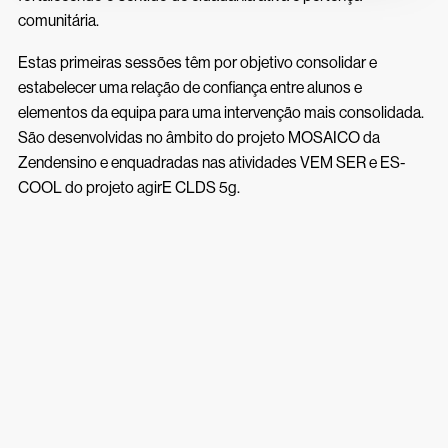
Inscrições 26/27
Acessos Inovar
comunitária.
Acesso ao Ensino Superior
Estas primeiras sessões têm por objetivo consolidar e
estabelecer uma relação de confiança entre alunos e
elementos da equipa para uma intervenção mais consolidada.
São desenvolvidas no âmbito do projeto MOSAICO da
Zendensino e enquadradas nas atividades VEM SER e ES-
COOL do projeto agirE CLDS 5g.